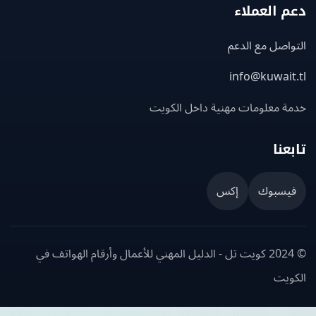
 العملاء
اصل مع الدعم
info@kuwait
ة معلومات مهنية داخل الكويت
عنا
يسبوك
إكس
© 2024 كويت تل - الدليل المهني للأعمال وأرقام الهواتف في
ويت