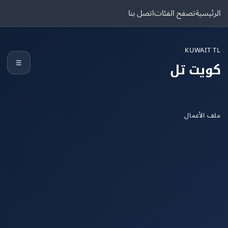
يسية
تصفح الفئات
اتصل بنا
KUWAIT
☰
يت تل
الأعمال