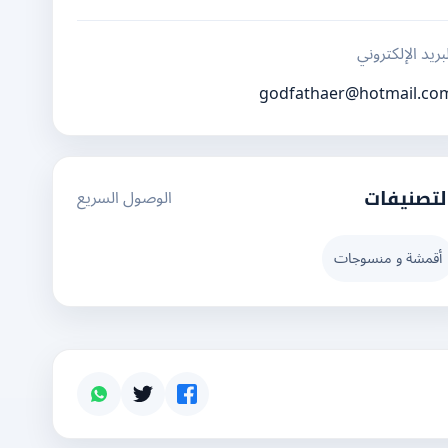
بريد الإلكتروني
godfathaer@hotmail.co
الوصول السريع
لتصنيفات
أقمشة و منسوجات