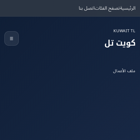
يسية
تصفح الفئات
اتصل بنا
KUWAIT
☰
يت تل
الأعمال