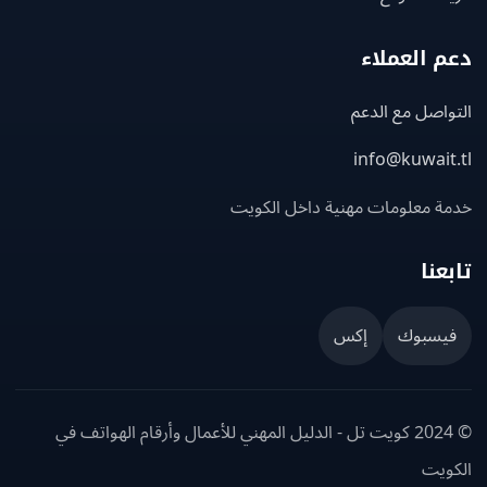
 العملاء
اصل مع الدعم
info@kuwait
ة معلومات مهنية داخل الكويت
عنا
يسبوك
إكس
© 2024 كويت تل - الدليل المهني للأعمال وأرقام الهواتف في
ويت