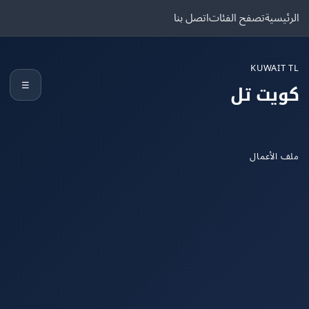
يسية
تصفح الفئات
اتصل بنا
KUWAIT
☰
يت تل
الأعمال