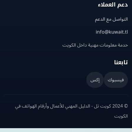
 العملاء
اصل مع الدعم
info@kuwait
ة معلومات مهنية داخل الكويت
عنا
يسبوك
إكس
© 2024 كويت تل - الدليل المهني للأعمال وأرقام الهواتف في
ويت