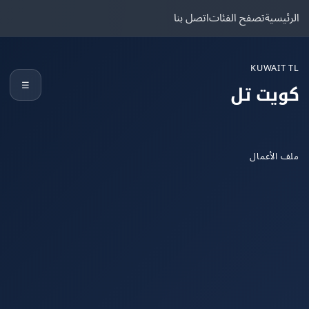
يسية
تصفح الفئات
اتصل بنا
KUWAIT
☰
يت تل
الأعمال