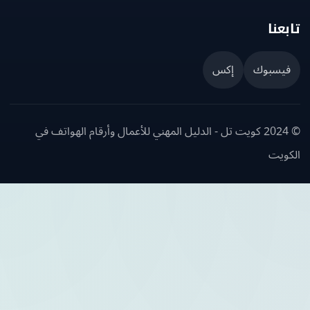
عنا
يسبوك
إكس
© 2024 كويت تل - الدليل المهني للأعمال وأرقام الهواتف في
ويت