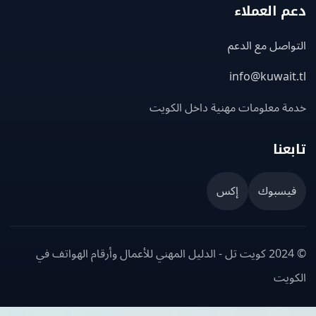
 العملاء
اصل مع الدعم
info@kuwait
ة معلومات مهنية داخل الكويت
عنا
يسبوك
إكس
© 2024 كويت تل - الدليل المهني للأعمال وأرقام الهواتف في
ويت