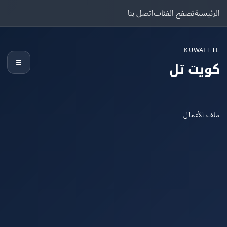
يسية
تصفح الفئات
اتصل بنا
KUWAIT
☰
يت تل
الأعمال