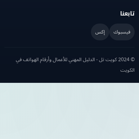
عنا
يسبوك
إكس
© 2024 كويت تل - الدليل المهني للأعمال وأرقام الهواتف في
ويت