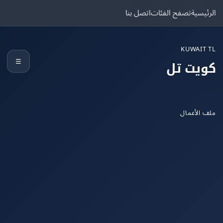
يسية
تصفح الفئات
اتصل بنا
KUWAIT
☰
يت تل
الأعمال