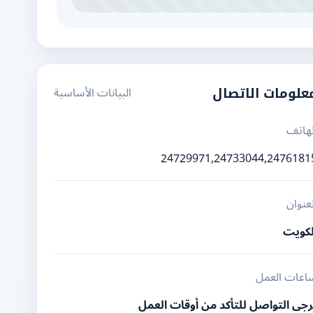
البيانات الأساسية
علومات الاتصال
لهاتف
24729971,24733044,2476181
لعنوان
لكويت
اعات العمل
رجى التواصل للتأكد من أوقات العمل