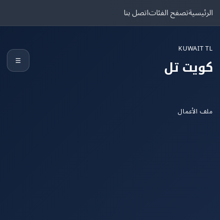
يسية
تصفح الفئات
اتصل بنا
KUWAIT
☰
يت تل
الأعمال