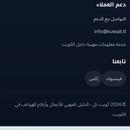
 العملاء
اصل مع الدعم
info@kuwait
ة معلومات مهنية داخل الكويت
عنا
يسبوك
إكس
© 2024 كويت تل - الدليل المهني للأعمال وأرقام الهواتف في
ويت