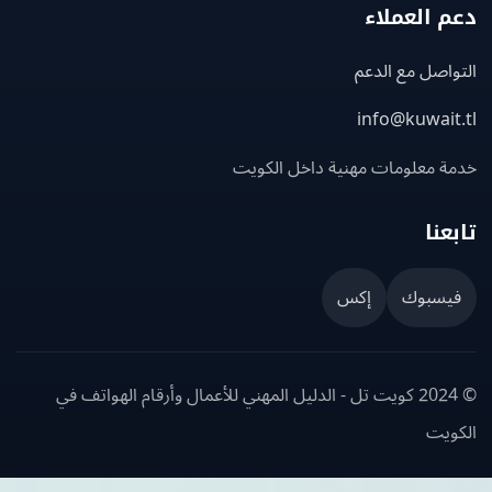
 العملاء
اصل مع الدعم
info@kuwait
ة معلومات مهنية داخل الكويت
عنا
يسبوك
إكس
© 2024 كويت تل - الدليل المهني للأعمال وأرقام الهواتف في
ويت