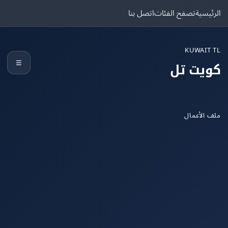
يسية
تصفح الفئات
اتصل بنا
KUWAIT
☰
يت تل
الأعمال