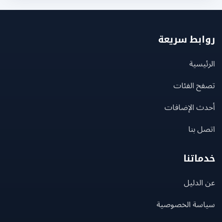
بط سريعة
يسية
ح الفئات
ث الإضافات
 بنا
اتنا
لدليل
سة الخصوصية