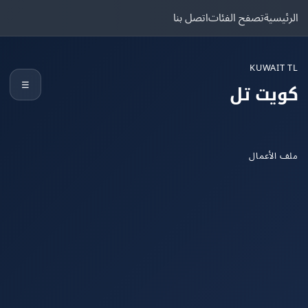
يسية
تصفح الفئات
اتصل بنا
KUWAIT
☰
يت تل
الأعمال