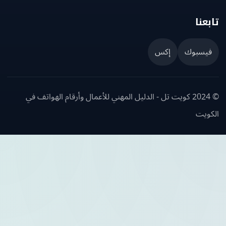
عنا
يسبوك
إكس
© 2024 كويت تل - الدليل المهني للأعمال وأرقام الهواتف في
ويت