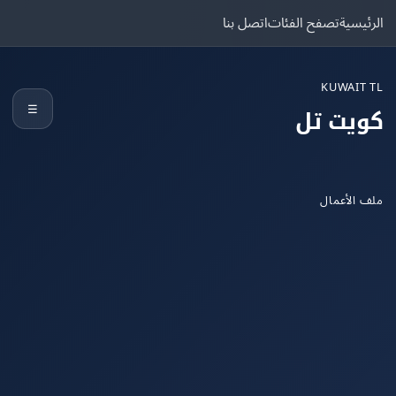
يسية
تصفح الفئات
اتصل بنا
KUWAIT
☰
يت تل
الأعمال