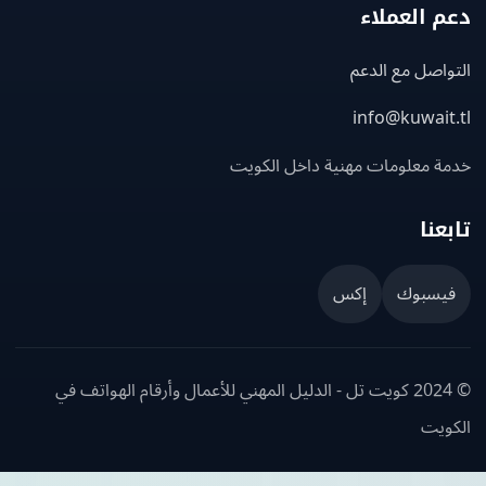
 العملاء
اصل مع الدعم
info@kuwait
ة معلومات مهنية داخل الكويت
عنا
يسبوك
إكس
© 2024 كويت تل - الدليل المهني للأعمال وأرقام الهواتف في
ويت