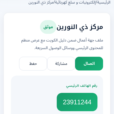
يسية
/
إلكترونيات و سلع كهربائية
/
مركز ذي النورين
موثق
مركز ذي النورين
ملف جهة أعمال ضمن دليل الكويت مع عرض منظم
للمحتوى الرئيسي ووسائل الوصول السريعة.
اتصال
مشاركة
حفظ
رقم الهاتف الرئيسي
23911244