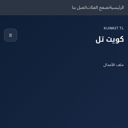
يسية
تصفح الفئات
اتصل بنا
KUWAIT
☰
يت تل
الأعمال