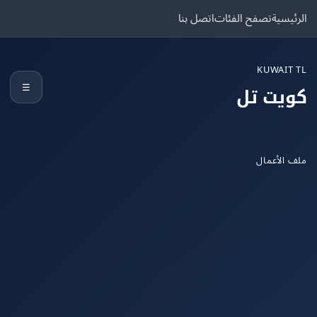
يسية
تصفح الفئات
اتصل بنا
KUWAIT
☰
يت تل
الأعمال