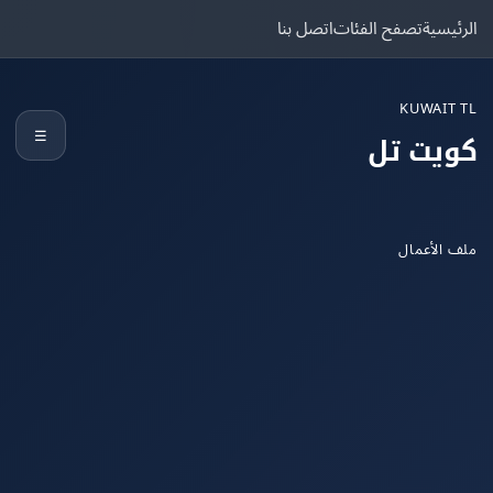
يسية
تصفح الفئات
اتصل بنا
KUWAIT
☰
يت تل
الأعمال