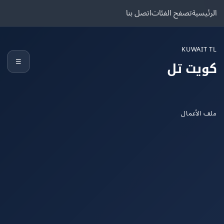
يسية
تصفح الفئات
اتصل بنا
KUWAIT
☰
يت تل
الأعمال