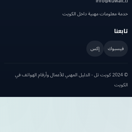
info@kuwait
ة معلومات مهنية داخل الكويت
عنا
يسبوك
إكس
© 2024 كويت تل - الدليل المهني للأعمال وأرقام الهواتف في
ويت