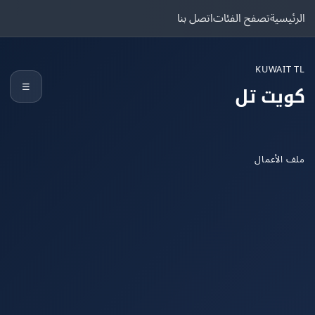
يسية
تصفح الفئات
اتصل بنا
KUWAIT
☰
يت تل
الأعمال