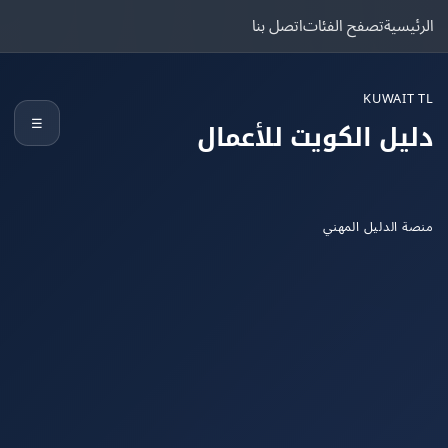
يسية
تصفح الفئات
اتصل بنا
KUWAIT
☰
يل الكويت للأعمال
 الدليل المهني