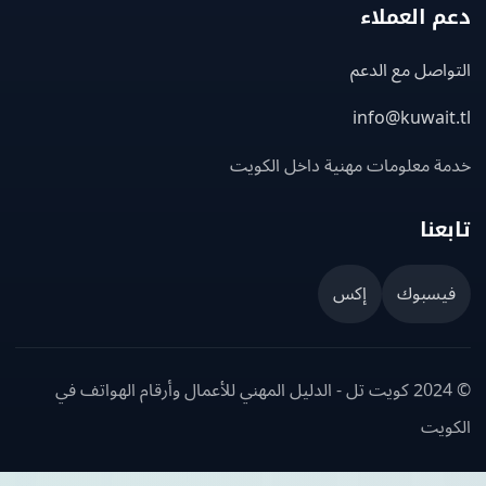
 العملاء
اصل مع الدعم
info@kuwait
ة معلومات مهنية داخل الكويت
عنا
يسبوك
إكس
© 2024 كويت تل - الدليل المهني للأعمال وأرقام الهواتف في
ويت