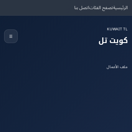
يسية
تصفح الفئات
اتصل بنا
KUWAIT
☰
يت تل
الأعمال