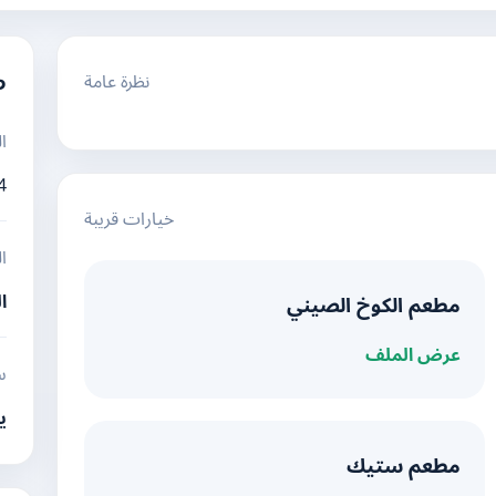
نظرة عامة
م
ا
4
خيارات قريبة
ا
ا
مطعم الكوخ الصيني
عرض الملف
س
ي
مطعم ستيك