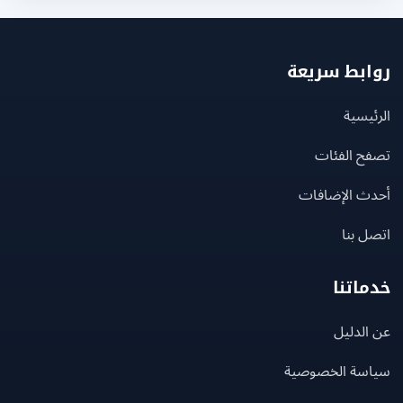
بط سريعة
يسية
ح الفئات
ث الإضافات
 بنا
اتنا
لدليل
سة الخصوصية