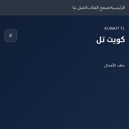
يسية
تصفح الفئات
اتصل بنا
KUWAIT
☰
يت تل
الأعمال