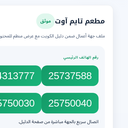
موثق
مطعم تايم آوت
ملف جهة أعمال ضمن دليل الكويت مع عرض منظم للمحتوى 
رقم الهاتف الرئيسي
4313777
25737588
5750030
25750040
اتصال سريع بالجهة مباشرة من صفحة الدليل.