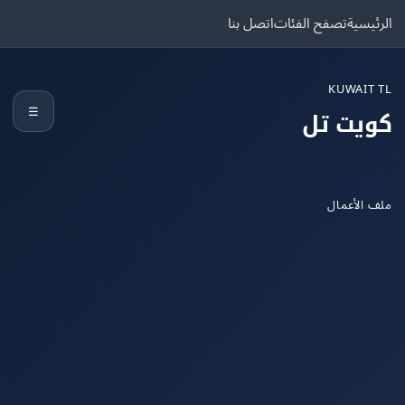
يسية
تصفح الفئات
اتصل بنا
KUWAIT
☰
يت تل
الأعمال