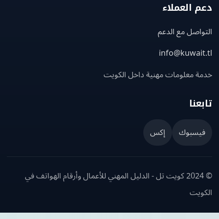
 العملاء
اصل مع الدعم
info@kuwait
ة معلومات مهنية داخل الكويت
عنا
يسبوك
إكس
© 2024 كويت تل - الدليل المهني للأعمال وأرقام الهواتف في
ويت