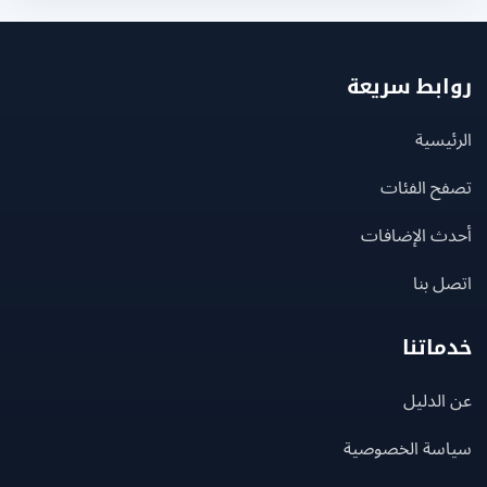
بط سريعة
يسية
ح الفئات
ث الإضافات
 بنا
اتنا
لدليل
سة الخصوصية