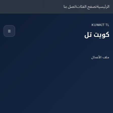
يسية
تصفح الفئات
اتصل بنا
KUWAIT
☰
يت تل
الأعمال