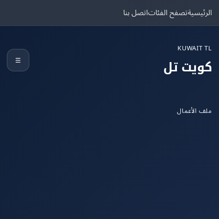
يسية
تصفح الفئات
اتصل بنا
KUWAIT
☰
يت تل
الأعمال