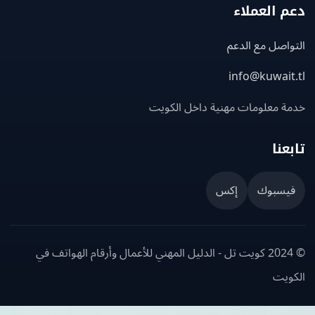
 العملاء
اصل مع الدعم
info@kuwait
ة معلومات مهنية داخل الكويت
عنا
يسبوك
إكس
© 2024 كويت تل - الدليل المهني للأعمال وأرقام الهواتف في
ويت