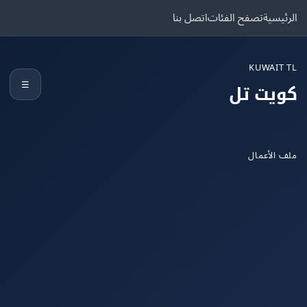
يسية
تصفح الفئات
اتصل بنا
KUWAIT
☰
يت تل
الأعمال