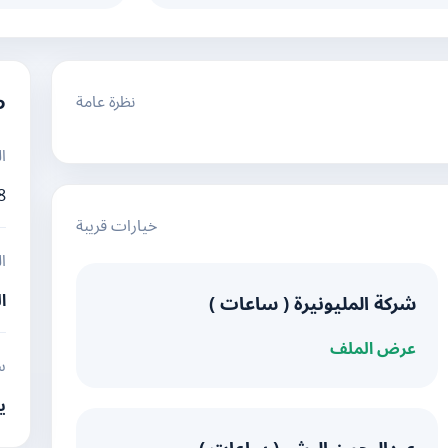
نظرة عامة
م
ا
8
خيارات قريبة
ا
ا
شركة المليونيرة ( ساعات )
عرض الملف
س
ي