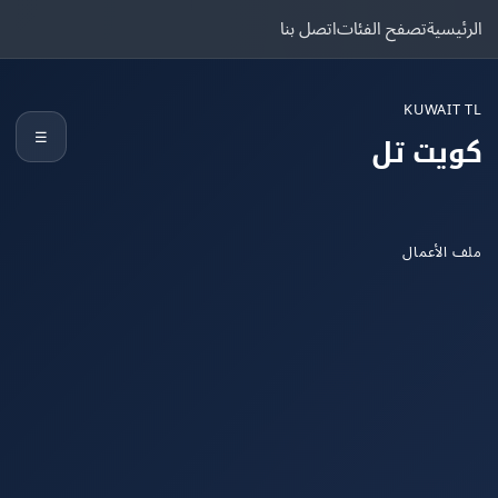
يسية
تصفح الفئات
اتصل بنا
KUWAIT
☰
يت تل
الأعمال