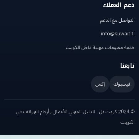
 العملاء
اصل مع الدعم
info@kuwait
ة معلومات مهنية داخل الكويت
عنا
يسبوك
إكس
© 2024 كويت تل - الدليل المهني للأعمال وأرقام الهواتف في
ويت