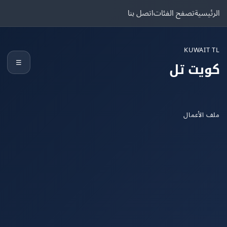
يسية
تصفح الفئات
اتصل بنا
KUWAIT
☰
يت تل
الأعمال