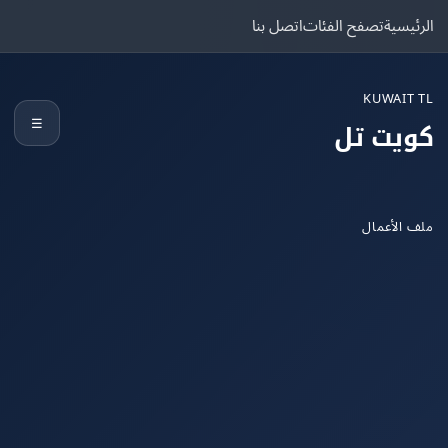
يسية
تصفح الفئات
اتصل بنا
KUWAIT
☰
يت تل
الأعمال