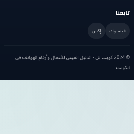
عنا
يسبوك
إكس
© 2024 كويت تل - الدليل المهني للأعمال وأرقام الهواتف في
ويت