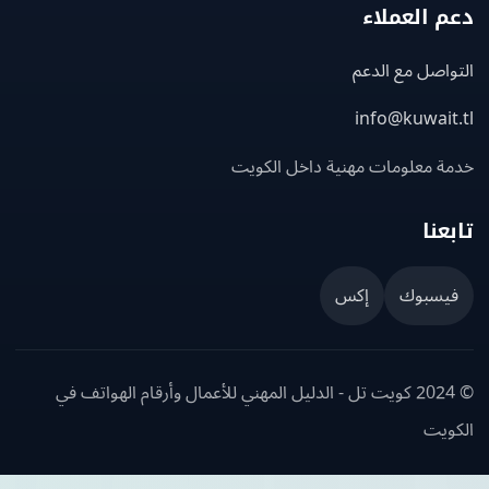
 العملاء
اصل مع الدعم
info@kuwait
ة معلومات مهنية داخل الكويت
عنا
يسبوك
إكس
© 2024 كويت تل - الدليل المهني للأعمال وأرقام الهواتف في
ويت