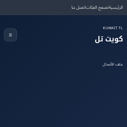
يسية
تصفح الفئات
اتصل بنا
KUWAIT
☰
يت تل
الأعمال