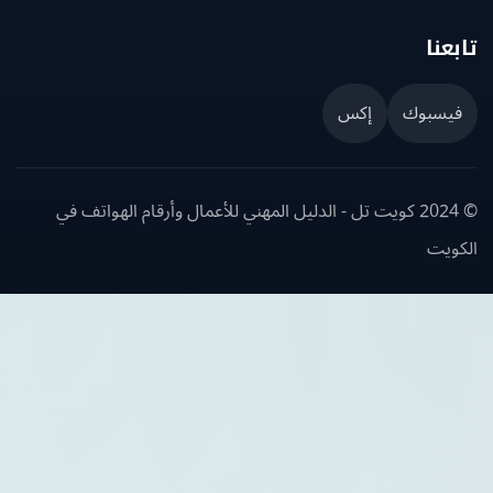
عنا
يسبوك
إكس
© 2024 كويت تل - الدليل المهني للأعمال وأرقام الهواتف في
ويت