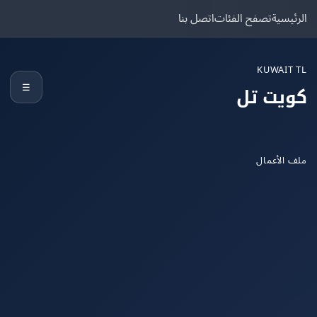
يسية
تصفح الفئات
اتصل بنا
KUWAIT
☰
يت تل
الأعمال