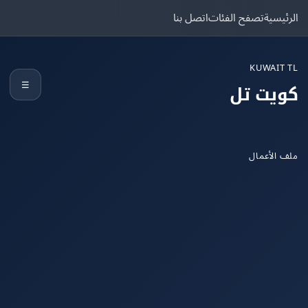
يسية
تصفح الفئات
اتصل بنا
KUWAIT
☰
يت تل
الأعمال