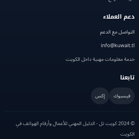
 العملاء
اصل مع الدعم
info@kuwait
ة معلومات مهنية داخل الكويت
عنا
يسبوك
إكس
© 2024 كويت تل - الدليل المهني للأعمال وأرقام الهواتف في
ويت