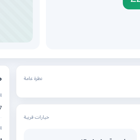
نظرة عامة
م
ا
7
خيارات قريبة
ا