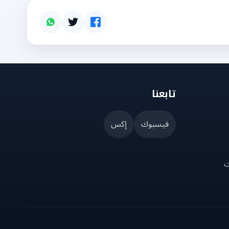
تابعنا
فيسبوك
إكس
ت