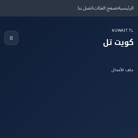
يسية
تصفح الفئات
اتصل بنا
KUWAIT
☰
يت تل
الأعمال