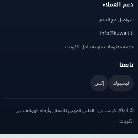
 العملاء
اصل مع الدعم
info@kuwait
ة معلومات مهنية داخل الكويت
عنا
يسبوك
إكس
© 2024 كويت تل - الدليل المهني للأعمال وأرقام الهواتف في
ويت