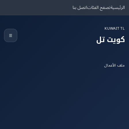
يسية
تصفح الفئات
اتصل بنا
KUWAIT
☰
يت تل
الأعمال