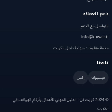
 العملاء
اصل مع الدعم
info@kuwait
ة معلومات مهنية داخل الكويت
عنا
يسبوك
إكس
© 2024 كويت تل - الدليل المهني للأعمال وأرقام الهواتف في
ويت