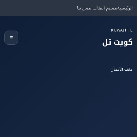
يسية
تصفح الفئات
اتصل بنا
KUWAIT
☰
يت تل
الأعمال