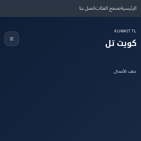
يسية
تصفح الفئات
اتصل بنا
KUWAIT
☰
يت تل
الأعمال