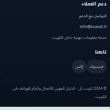
 العملاء
اصل مع الدعم
info@kuwait
ة معلومات مهنية داخل الكويت
عنا
يسبوك
إكس
© 2024 كويت تل - الدليل المهني للأعمال وأرقام الهواتف في
ويت