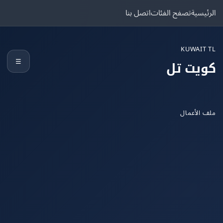
يسية
تصفح الفئات
اتصل بنا
KUWAIT
☰
يت تل
الأعمال